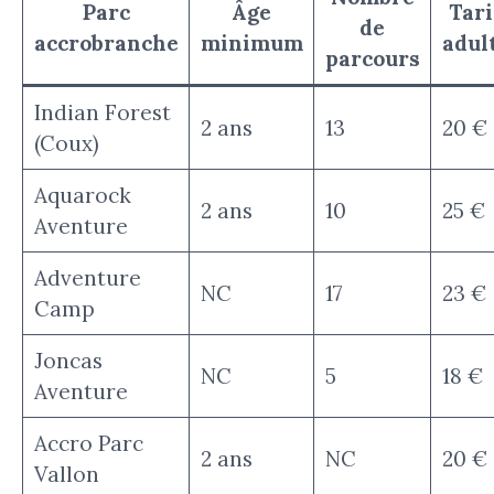
Parc
Âge
Tari
de
accrobranche
minimum
adul
parcours
Indian Forest
2 ans
13
20 €
(Coux)
Aquarock
2 ans
10
25 €
Aventure
Adventure
NC
17
23 €
Camp
Joncas
NC
5
18 €
Aventure
Accro Parc
2 ans
NC
20 €
Vallon