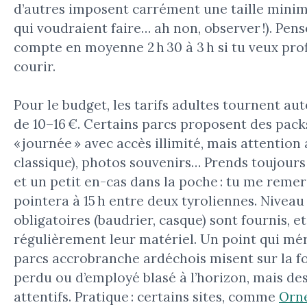
d’autres imposent carrément une taille minim
qui voudraient faire… ah non, observer !). Pense
compte en moyenne 2 h 30 à 3 h si tu veux profi
courir.
Pour le budget, les tarifs adultes tournent au
de 10–16 €. Certains parcs proposent des pack
« journée » avec accès illimité, mais attention 
classique), photos souvenirs… Prends toujours
et un petit en-cas dans la poche : tu me reme
pointera à 15 h entre deux tyroliennes. Niveau
obligatoires (baudrier, casque) sont fournis, e
régulièrement leur matériel. Un point qui méri
parcs accrobranche ardéchois misent sur la for
perdu ou d’employé blasé à l’horizon, mais d
attentifs. Pratique : certains sites, comme
Orn